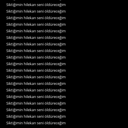
Siktiğimin hilekarı seni öldüreceğim
Siktiğimin hilekarı seni öldüreceğim
Siktiğimin hilekarı seni öldüreceğim
Siktiğimin hilekarı seni öldüreceğim
Siktiğimin hilekarı seni öldüreceğim
Siktiğimin hilekarı seni öldüreceğim
Siktiğimin hilekarı seni öldüreceğim
Siktiğimin hilekarı seni öldüreceğim
Siktiğimin hilekarı seni öldüreceğim
Siktiğimin hilekarı seni öldüreceğim
Siktiğimin hilekarı seni öldüreceğim
Siktiğimin hilekarı seni öldüreceğim
Siktiğimin hilekarı seni öldüreceğim
Siktiğimin hilekarı seni öldüreceğim
Siktiğimin hilekarı seni öldüreceğim
Siktiğimin hilekarı seni öldüreceğim
Siktiğimin hilekarı seni öldüreceğim
Siktiğimin hilekarı seni öldüreceğim
Siktiğimin hilekarı seni öldüreceğim