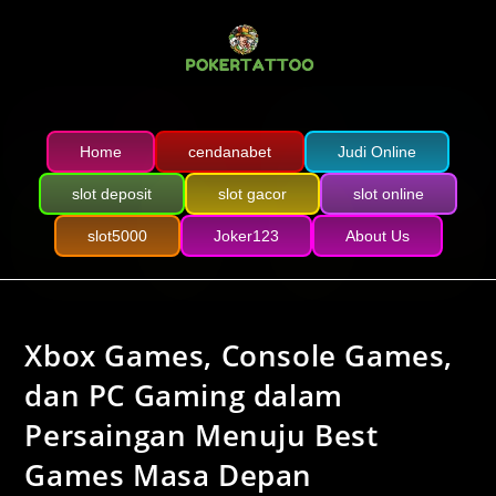
Home
cendanabet
Judi Online
slot deposit
slot gacor
slot online
slot5000
Joker123
About Us
Xbox Games, Console Games,
dan PC Gaming dalam
Persaingan Menuju Best
Games Masa Depan