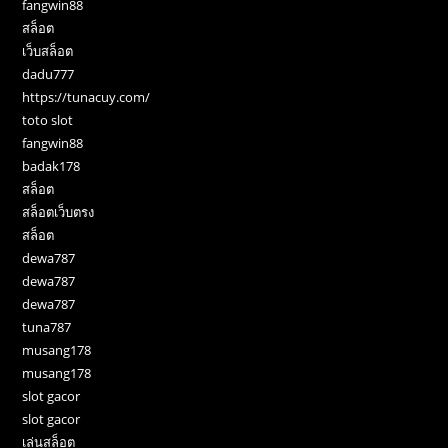
fangwin88
สล็อต
เว็บสล็อต
dadu777
https://tunacuy.com/
toto slot
fangwin88
badak178
สล็อต
สล็อตเว็บตรง
สล็อต
dewa787
dewa787
dewa787
tuna787
musang178
musang178
slot gacor
slot gacor
เล่นสล็อต