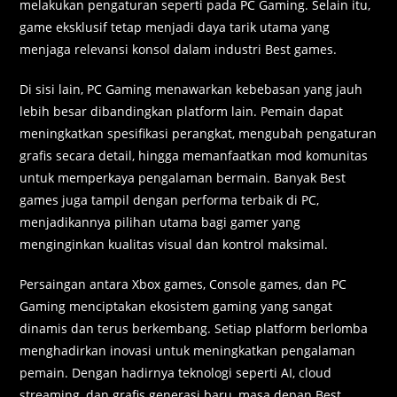
melakukan pengaturan seperti pada PC Gaming. Selain itu,
game eksklusif tetap menjadi daya tarik utama yang
menjaga relevansi konsol dalam industri Best games.
Di sisi lain, PC Gaming menawarkan kebebasan yang jauh
lebih besar dibandingkan platform lain. Pemain dapat
meningkatkan spesifikasi perangkat, mengubah pengaturan
grafis secara detail, hingga memanfaatkan mod komunitas
untuk memperkaya pengalaman bermain. Banyak Best
games juga tampil dengan performa terbaik di PC,
menjadikannya pilihan utama bagi gamer yang
menginginkan kualitas visual dan kontrol maksimal.
Persaingan antara Xbox games, Console games, dan PC
Gaming menciptakan ekosistem gaming yang sangat
dinamis dan terus berkembang. Setiap platform berlomba
menghadirkan inovasi untuk meningkatkan pengalaman
pemain. Dengan hadirnya teknologi seperti AI, cloud
streaming, dan grafis generasi baru, masa depan Best