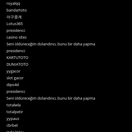
royalqq
bandartoto
야구중계
Lotus365
presidencc
casino sites
Seni öldüreceğim dolandırıcı, bunu bir daha yapma
presidencc
KARTUTOTO
DUNIATOTO
yygacor
slot gacor
dipo4d
presidencc
Seni öldüreceğim dolandırıcı, bunu bir daha yapma
totalwla
totalpetir
yypaus
cbrbet