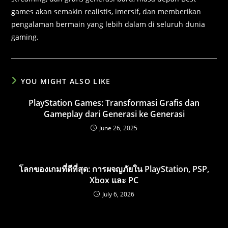
games akan semakin realistis, imersif, dan memberikan
pengalaman bermain yang lebih dalam di seluruh dunia
gaming.
YOU MIGHT ALSO LIKE
PlayStation Games: Transformasi Grafis dan
Gameplay dari Generasi ke Generasi
June 26, 2025
โลกของเกมที่ดีที่สุด: การผจญภัยใน PlayStation, PSP,
Xbox และ PC
July 6, 2026