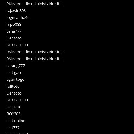
96lı veren dinimi binisi virin sitilir
rajawin303
login ahha4d
mpo888
ceria777
Dentoto
SITUS TOTO
96lı veren dinimi binisi virin sitilir
96lı veren dinimi binisi virin sitilir
sarang777
slot gacor
agen togel
fulltoto
Dentoto
SITUS TOTO
Dentoto
BOY303
slot online
slot777