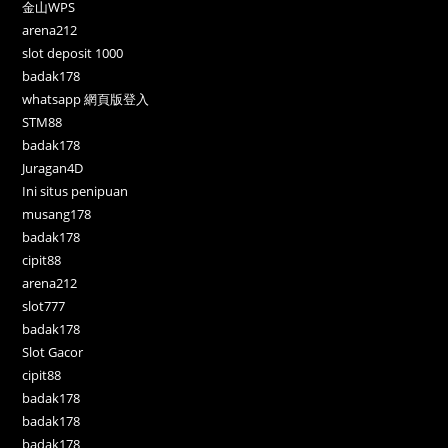
金山WPS
arena212
slot deposit 1000
badak178
whatsapp 網頁版登入
STM88
badak178
Juragan4D
Ini situs penipuan
musang178
badak178
cipit88
arena212
slot777
badak178
Slot Gacor
cipit88
badak178
badak178
badak178