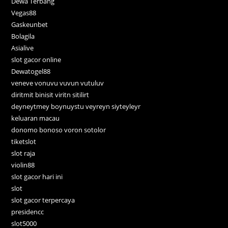
Dewa Terbang
Vegas88
Gaskeunbet
Bolagila
Asialive
slot gacor online
Dewatogel88
veneve vonuvu vuvun vutuluv
diritmit binisit viritn sitilirt
deyneytmey boynuystu veyreyn siyteyleyr
keluaran macau
donomo bonoso voron sotolor
tiketslot
slot raja
violin88
slot gacor hari ini
slot
slot gacor terpercaya
presidencc
slot5000