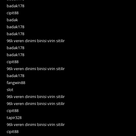
badak178
cipit88
badak
badak178
badak178
96lı veren dinimi binisi virin sitilir
badak178
badak178
cipit88
96lı veren dinimi binisi virin sitilir
badak178
fangwin88
slot
96lı veren dinimi binisi virin sitilir
96lı veren dinimi binisi virin sitilir
cipit88
tapir328
96lı veren dinimi binisi virin sitilir
cipit88