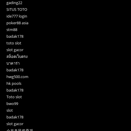
gading22
SITUS TOTO
ide777 login
poker88 asia
stm88
badak178
toto slot
slot gacor
สล็อตเว็บตรง
บาคาร่า
badak178
hwg500.com
hk pools
badak178
Toto slot
bwo99
slot
badak178
slot gacor
스포츠무료중계