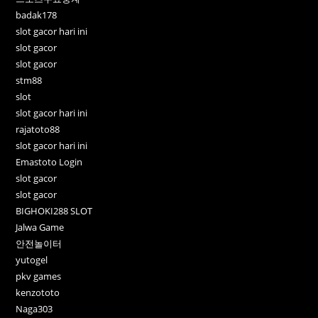
badak178
slot gacor hari ini
slot gacor
slot gacor
stm88
slot
slot gacor hari ini
rajatoto88
slot gacor hari ini
Emastoto Login
slot gacor
slot gacor
BIGHOKI288 SLOT
Jalwa Game
안전놀이터
yutogel
pkv games
kenzototo
Naga303