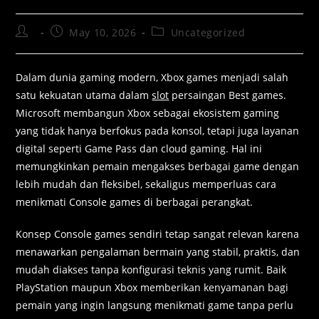
May 10, 2026
Uncategorized
Dalam dunia gaming modern, Xbox games menjadi salah
satu kekuatan utama dalam
slot
persaingan Best games.
Microsoft membangun Xbox sebagai ekosistem gaming
yang tidak hanya berfokus pada konsol, tetapi juga layanan
digital seperti Game Pass dan cloud gaming. Hal ini
memungkinkan pemain mengakses berbagai game dengan
lebih mudah dan fleksibel, sekaligus memperluas cara
menikmati Console games di berbagai perangkat.
Konsep Console games sendiri tetap sangat relevan karena
menawarkan pengalaman bermain yang stabil, praktis, dan
mudah diakses tanpa konfigurasi teknis yang rumit. Baik
PlayStation maupun Xbox memberikan kenyamanan bagi
pemain yang ingin langsung menikmati game tanpa perlu