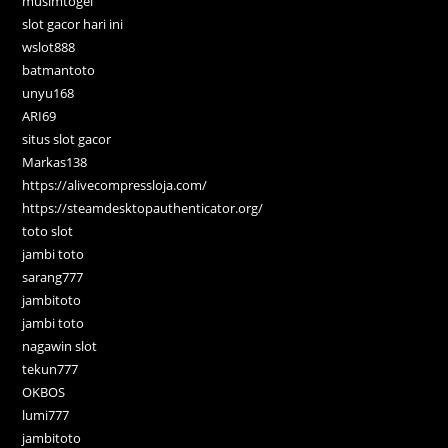
musimtogel
slot gacor hari ini
wslot888
batmantoto
unyu168
ARI69
situs slot gacor
Markas138
https://alivecompressloja.com/
https://steamdesktopauthenticator.org/
toto slot
jambi toto
sarang777
jambitoto
jambi toto
nagawin slot
tekun777
OKBOS
lumi777
jambitoto