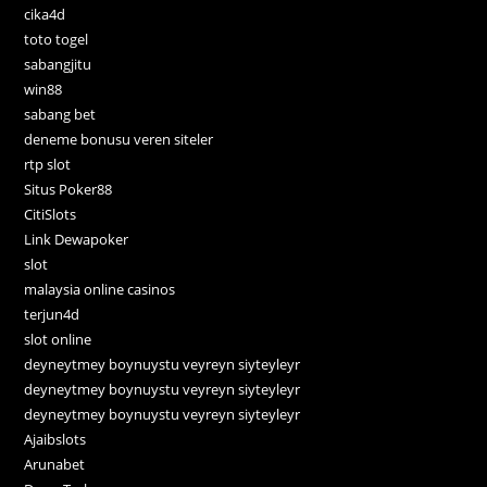
cika4d
toto togel
sabangjitu
win88
sabang bet
deneme bonusu veren siteler
rtp slot
Situs Poker88
CitiSlots
Link Dewapoker
slot
malaysia online casinos
terjun4d
slot online
deyneytmey boynuystu veyreyn siyteyleyr
deyneytmey boynuystu veyreyn siyteyleyr
deyneytmey boynuystu veyreyn siyteyleyr
Ajaibslots
Arunabet