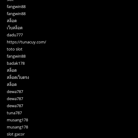
fangwin88
fangwin88
สล็อต
เว็บสล็อต
dadu777
https://tunacuy.com/
toto slot
fangwin88
badak178
สล็อต
สล็อตเว็บตรง
สล็อต
dewa787
dewa787
dewa787
tuna787
musang178
musang178
slot gacor