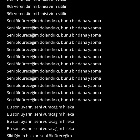
96lı veren dinimi binisi virin sitilir
96lı veren dinimi binisi virin sitilir
Seni öldüreceğim dolandırıcı, bunu bir daha yapma
Seni öldüreceğim dolandırıcı, bunu bir daha yapma
Seni öldüreceğim dolandırıcı, bunu bir daha yapma
Seni öldüreceğim dolandırıcı, bunu bir daha yapma
Seni öldüreceğim dolandırıcı, bunu bir daha yapma
Seni öldüreceğim dolandırıcı, bunu bir daha yapma
Seni öldüreceğim dolandırıcı, bunu bir daha yapma
Seni öldüreceğim dolandırıcı, bunu bir daha yapma
Seni öldüreceğim dolandırıcı, bunu bir daha yapma
Seni öldüreceğim dolandırıcı, bunu bir daha yapma
Seni öldüreceğim dolandırıcı, bunu bir daha yapma
Seni öldüreceğim dolandırıcı, bunu bir daha yapma
Bu son uyarın, seni vuracağım hileka
Bu son uyarın, seni vuracağım hileka
Bu son uyarın, seni vuracağım hileka
Bu son uyarın, seni vuracağım hileka
Siktiğimin hilekarı seni öldüreceğim