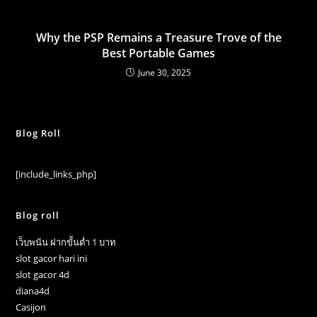
Why the PSP Remains a Treasure Trove of the
Best Portable Games
June 30, 2025
Blog Roll
[include_links_php]
Blog roll
เว็บพนัน ฝากขั้นต่ำ 1 บาท
slot gacor hari ini
slot gacor 4d
diana4d
Casijon