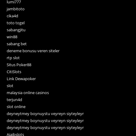
lumi777
jambitoto
cika4d
toto togel
sabangjitu
win88
sabang bet
deneme bonusu veren siteler
rtp slot
Situs Poker88
CitiSlots
Link Dewapoker
slot
malaysia online casinos
terjun4d
slot online
deyneytmey boynuystu veyreyn siyteyleyr
deyneytmey boynuystu veyreyn siyteyleyr
deyneytmey boynuystu veyreyn siyteyleyr
Ajaibslots