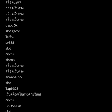
สล็อตpgแท้
สล็อตเว็บตรง
สล็อตเว็บตรง
สล็อตเว็บตรง
depo 5k
slot gacor
โดจิน
sv388
slot
cipit88
slot88
สล็อตเว็บตรง
สล็อตเว็บตรง
arwana855
slot
Tapir328
เว็บสล็อตเว็บตรงค่ายใหญ่
cipit88
BADAK178
slot