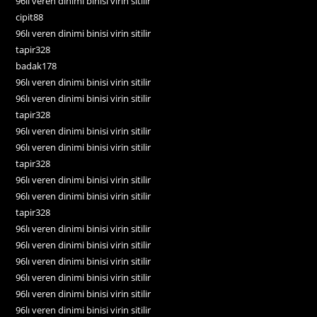
96lı veren dinimi binisi virin sitilir
cipit88
96lı veren dinimi binisi virin sitilir
tapir328
badak178
96lı veren dinimi binisi virin sitilir
96lı veren dinimi binisi virin sitilir
tapir328
96lı veren dinimi binisi virin sitilir
96lı veren dinimi binisi virin sitilir
tapir328
96lı veren dinimi binisi virin sitilir
96lı veren dinimi binisi virin sitilir
tapir328
96lı veren dinimi binisi virin sitilir
96lı veren dinimi binisi virin sitilir
96lı veren dinimi binisi virin sitilir
96lı veren dinimi binisi virin sitilir
96lı veren dinimi binisi virin sitilir
96lı veren dinimi binisi virin sitilir