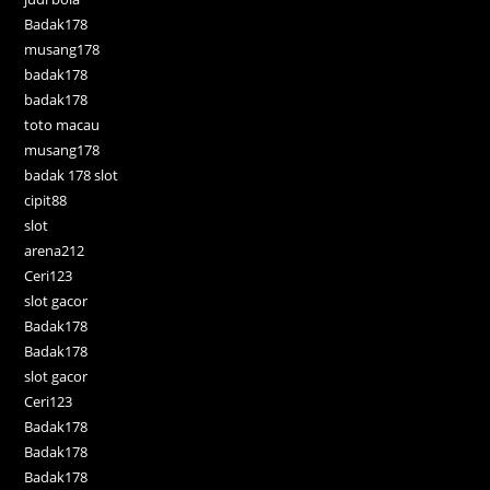
Badak178
musang178
badak178
badak178
toto macau
musang178
badak 178 slot
cipit88
slot
arena212
Ceri123
slot gacor
Badak178
Badak178
slot gacor
Ceri123
Badak178
Badak178
Badak178