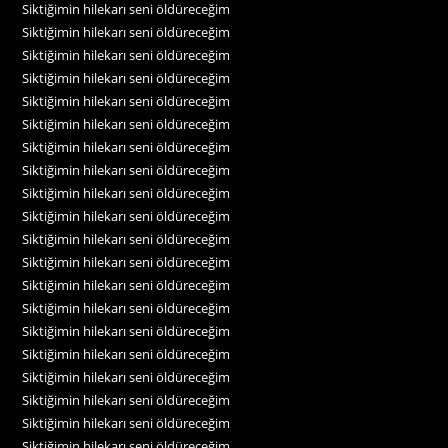
Siktiğimin hilekarı seni öldüreceğim
Siktiğimin hilekarı seni öldüreceğim
Siktiğimin hilekarı seni öldüreceğim
Siktiğimin hilekarı seni öldüreceğim
Siktiğimin hilekarı seni öldüreceğim
Siktiğimin hilekarı seni öldüreceğim
Siktiğimin hilekarı seni öldüreceğim
Siktiğimin hilekarı seni öldüreceğim
Siktiğimin hilekarı seni öldüreceğim
Siktiğimin hilekarı seni öldüreceğim
Siktiğimin hilekarı seni öldüreceğim
Siktiğimin hilekarı seni öldüreceğim
Siktiğimin hilekarı seni öldüreceğim
Siktiğimin hilekarı seni öldüreceğim
Siktiğimin hilekarı seni öldüreceğim
Siktiğimin hilekarı seni öldüreceğim
Siktiğimin hilekarı seni öldüreceğim
Siktiğimin hilekarı seni öldüreceğim
Siktiğimin hilekarı seni öldüreceğim
Siktiğimin hilekarı seni öldüreceğim