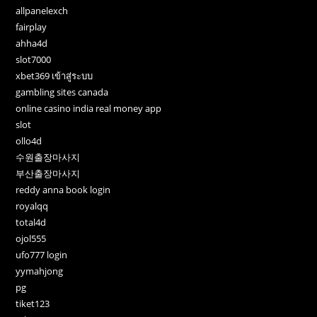
allpanelexch
fairplay
ahha4d
slot7000
xbet369 เข้าสู่ระบบ
gambling sites canada
online casino india real money app
slot
ollo4d
수원출장마사지
부산출장마사지
reddy anna book login
royalqq
total4d
ojol555
ufo777 login
yymahjong
pg
tiket123