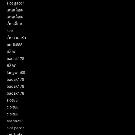
slot gacor
เล่นสล็อต
เล่นสล็อต
เว็บสล็อต
slot
เว็บบาคาร่า
podk888
สล็อต
badak178
สล็อต
fangwin88
badak178
badak178
badak178
slot88
cipit88
cipit88
arena212
slot gacor
judi bola