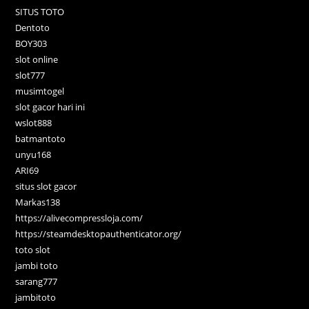
SITUS TOTO
Dentoto
BOY303
slot online
slot777
musimtogel
slot gacor hari ini
wslot888
batmantoto
unyu168
ARI69
situs slot gacor
Markas138
https://alivecompressloja.com/
https://steamdesktopauthenticator.org/
toto slot
jambi toto
sarang777
jambitoto