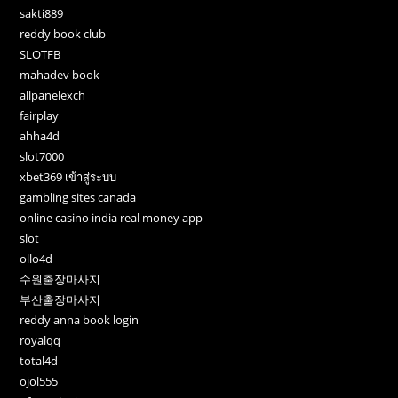
sakti889
reddy book club
SLOTFB
mahadev book
allpanelexch
fairplay
ahha4d
slot7000
xbet369 เข้าสู่ระบบ
gambling sites canada
online casino india real money app
slot
ollo4d
수원출장마사지
부산출장마사지
reddy anna book login
royalqq
total4d
ojol555