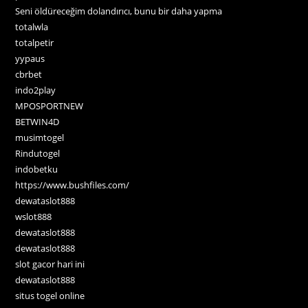
Seni öldüreceğim dolandırıcı, bunu bir daha yapma
totalwla
totalpetir
yypaus
cbrbet
indo2play
MPOSPORTNEW
BETWIN4D
musimtogel
Rindutogel
indobetku
https://www.bushfiles.com/
dewataslot888
wslot888
dewataslot888
dewataslot888
slot gacor hari ini
dewataslot888
situs togel online