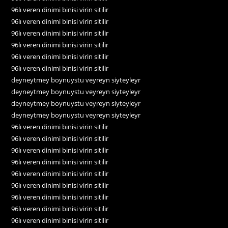
96lı veren dinimi binisi virin sitilir
96lı veren dinimi binisi virin sitilir
96lı veren dinimi binisi virin sitilir
96lı veren dinimi binisi virin sitilir
96lı veren dinimi binisi virin sitilir
96lı veren dinimi binisi virin sitilir
deyneytmey boynuystu veyreyn siyteyleyr
deyneytmey boynuystu veyreyn siyteyleyr
deyneytmey boynuystu veyreyn siyteyleyr
deyneytmey boynuystu veyreyn siyteyleyr
96lı veren dinimi binisi virin sitilir
96lı veren dinimi binisi virin sitilir
96lı veren dinimi binisi virin sitilir
96lı veren dinimi binisi virin sitilir
96lı veren dinimi binisi virin sitilir
96lı veren dinimi binisi virin sitilir
96lı veren dinimi binisi virin sitilir
96lı veren dinimi binisi virin sitilir
96lı veren dinimi binisi virin sitilir