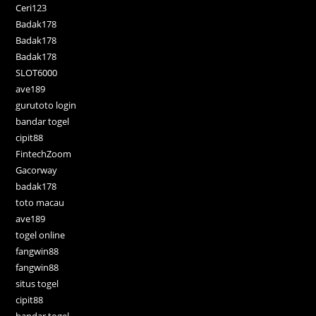
Ceri123
Badak178
Badak178
Badak178
SLOT6000
ave189
gurutoto login
bandar togel
cipit88
FintechZoom
Gacorway
badak178
toto macau
ave189
togel online
fangwin88
fangwin88
situs togel
cipit88