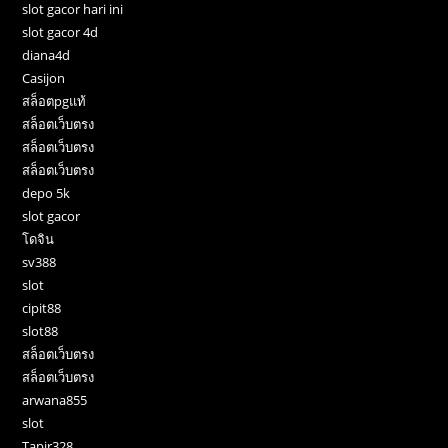
slot gacor hari ini
slot gacor 4d
diana4d
Casijon
สล็อตpgแท้
สล็อตเว็บตรง
สล็อตเว็บตรง
สล็อตเว็บตรง
depo 5k
slot gacor
โดจิน
sv388
slot
cipit88
slot88
สล็อตเว็บตรง
สล็อตเว็บตรง
arwana855
slot
Tapir328