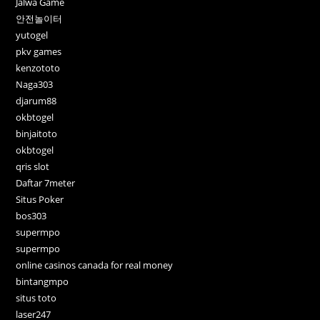
Jalwa Game
안전놀이터
yutogel
pkv games
kenzototo
Naga303
djarum88
okbtogel
binjaitoto
okbtogel
qris slot
Daftar 7meter
Situs Poker
bos303
supermpo
supermpo
online casinos canada for real money
bintangmpo
situs toto
laser247