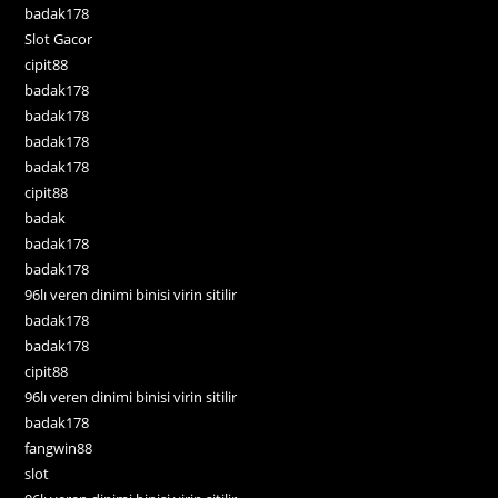
badak178
Slot Gacor
cipit88
badak178
badak178
badak178
badak178
cipit88
badak
badak178
badak178
96lı veren dinimi binisi virin sitilir
badak178
badak178
cipit88
96lı veren dinimi binisi virin sitilir
badak178
fangwin88
slot