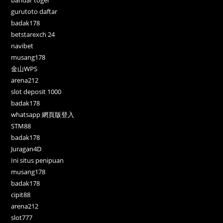
bandar togel
gurutoto daftar
badak178
betstarexch 24
navibet
musang178
金山WPS
arena212
slot deposit 1000
badak178
whatsapp 網頁版登入
STM88
badak178
Juragan4D
Ini situs penipuan
musang178
badak178
cipit88
arena212
slot777