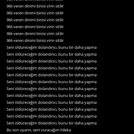
96lı veren dinimi binisi virin sitilir
96lı veren dinimi binisi virin sitilir
96lı veren dinimi binisi virin sitilir
96lı veren dinimi binisi virin sitilir
96lı veren dinimi binisi virin sitilir
96lı veren dinimi binisi virin sitilir
Seni öldüreceğim dolandırıcı, bunu bir daha yapma
Seni öldüreceğim dolandırıcı, bunu bir daha yapma
Seni öldüreceğim dolandırıcı, bunu bir daha yapma
Seni öldüreceğim dolandırıcı, bunu bir daha yapma
Seni öldüreceğim dolandırıcı, bunu bir daha yapma
Seni öldüreceğim dolandırıcı, bunu bir daha yapma
Seni öldüreceğim dolandırıcı, bunu bir daha yapma
Seni öldüreceğim dolandırıcı, bunu bir daha yapma
Seni öldüreceğim dolandırıcı, bunu bir daha yapma
Seni öldüreceğim dolandırıcı, bunu bir daha yapma
Seni öldüreceğim dolandırıcı, bunu bir daha yapma
Seni öldüreceğim dolandırıcı, bunu bir daha yapma
Bu son uyarın, seni vuracağım hileka