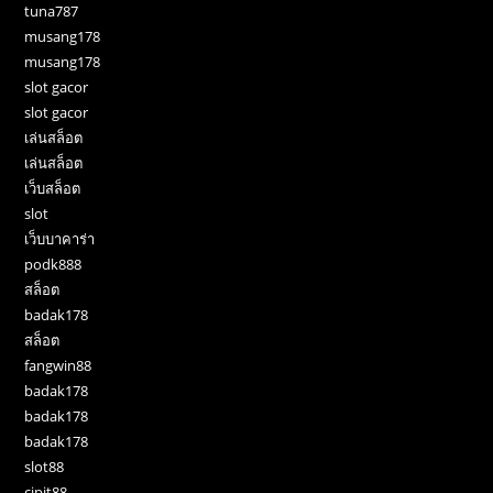
tuna787
musang178
musang178
slot gacor
slot gacor
เล่นสล็อต
เล่นสล็อต
เว็บสล็อต
slot
เว็บบาคาร่า
podk888
สล็อต
badak178
สล็อต
fangwin88
badak178
badak178
badak178
slot88
cipit88